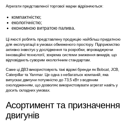
Агрегати представленої торгової марки відрізняються:
компактністю;
екологічністю;
економною витратою палива.
Ці якості роблять представлену продукцію найбільш придатною
для експлуатації в умовах обмеженого простору. Підприємство
активно інвестує у дослідження та розробки, впроваджуючи
інноваційні технології, зокрема системи зниження викидів, що
відповідають суворим екологічним стандартам.
Саме ці ДВЗ використовують такі відомі бренди як Bobcat, JCB,
Caterpillar та Yanmar. Це одна з небагатьох компаній, яка
випускає двигуни потужністю до 73,5 кВт з водяним
охолодженням, що дозволяє використовувати агрегат навіть у
досить складних умовах.
Асортимент та призначення
двигунів