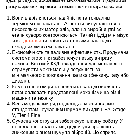
адже це надійна, економічна та екологічна техніка. Лідерами на
ринку їх зробили переваги та відмінні технічні характеристики:
Вони відрізняються надійністю та тривалим
терміном експлуатації. Агрегати випускаються з
високоякісних матеріалів, але на виробництві всі
етапи суворо контролюються. Такий підхід мінімізує
знос
деталей
та робить їх стійкими навіть до
складних умов експлуатації.
Економічність та паливна ефективність. Продумана
система згоряння забезпечує низьку витрату
палива. Високий ККД обладнання дає можливість
отримувати максимальну потужність за
мінімального споживання палива (бензину, газу або
дизеля).
Компактні розміри та невелика вага дозволяють
встановлювати представлені механізми на різні
машини та техніку.
Весь модельний ряд відповідає міжнародним
стандартам і сучасним нормам викидів EPA, Stage
V, Tier 4 Final.
Сучасна конструкція забезпечує плавну роботу. У
порівнянні з аналогами, ці двигуни працюють зі
зниженим рівнем шуму та вібрацій. Це сприяє