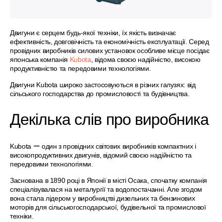
Двигуни є серцем будь-якої техніки, їх якість визначає
ефективність, довговічність та економічність експлуатації. Серед
провідних виробників силових установок особливе місце посідає
японська компанія
Kubota
, відома своєю надійністю, високою
продуктивністю та передовими технологіями.
Двигуни Kubota широко застосовуються в різних галузях: від
сільського господарства до промисловості та будівництва.
Декілька слів про виробника
Kubota ー один з провідних світових виробників компактних і
високопродуктивних двигунів, відомий своєю надійністю та
передовими технологіями.
Заснована в 1890 році в Японії в місті Осака, спочатку компанія
спеціалізувалася на металургії та водопостачанні. Але згодом
вона стала лідером у виробництві дизельних та бензинових
моторів для сільськогосподарської, будівельної та промислової
техніки.