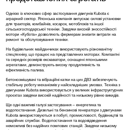
Однією із ключових сфер застосування двигунів Kubota є
аграрний сектор. Японська компанія випускає силові установки
для тракторів, комбайнів, косарок, мотоблоків та іншої
сільськогосподарської техніки. Завдяки високій зносостійкості
мотори «Кубота» дозволяють фермерам знизити витрати на
ремонт та обслуговування техніки.
На будівельних майданчиках використовують різноманітну
спецтехніку, що працює на представлених моторах. Компактні
та середніх розмірів екскаватори, оснащені японськими
агрегатами, демонструють високу продуктивність та
ефективність палива.
Бетонозмішувачі та вібраційні катки на цих ДВЗ забезпечують
стабільну роботу механізмів у найскладніших умовах. Техніка з
двигунами Kubota використовується у великих інфраструктурних
проєктах завдяки високій надійності та низькому рівню викидів.
Ще одні важливі галузі застосування – енергетика та
водопостачання. Дизельні та бензинові генератори з двигунами
Kubota використовуються в побуті, промисловості, будівництві та
аварійних службах. Водопостачання та водовідведення
неможливі без надійних помпових станцій. Завдяки низькому