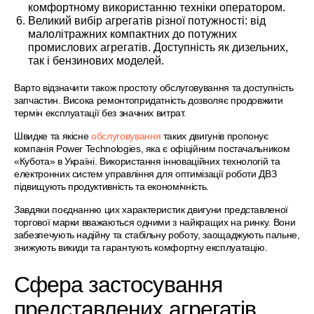
комфортному використанню техніки оператором.
Великий вибір агрегатів різної потужності: від
малолітражних компактних до потужних
промислових агрегатів. Доступність як дизельних,
так і бензинових моделей.
Варто відзначити також простоту обслуговування та доступність
запчастин. Висока ремонтопридатність дозволяє продовжити
термін експлуатації без значних витрат.
Швидке та якісне
обслуговування
таких двигунів пропонує
компанія Power Technologies, яка є офіційним постачальником
«Кубота» в Україні. Використання інноваційних технологій та
електронних систем управління для оптимізації роботи ДВЗ
підвищують продуктивність та економічність.
Завдяки поєднанню цих характеристик двигуни представленої
торгової марки вважаються одними з найкращих на ринку. Вони
забезпечують надійну та стабільну роботу, заощаджують пальне,
знижують викиди та гарантують комфортну експлуатацію.
Сфера застосування
представлених агрегатів