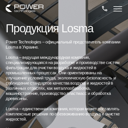
Продукция Losma
Power Technologies – официальный представитель компании
Losma в Украине.
Losma – ведущая международная компания,
специализирующаяся на разработке и производстве систем
фильтрации для очистки воздуха и жидкостей в
промышленных процессах. Они ориентированы на
улучшение условий труда, экологическую безопасность и
соблюдение стандартов качества воздуха и жидкостей в
различных отраслях, как металлообработка,
машиностроение, производство пластмасс и обработка
древесины.
Losma – единственная компания, которая может поставлять
комплексные решения по обезвоживанию воздуха и очистке
жидкостей.