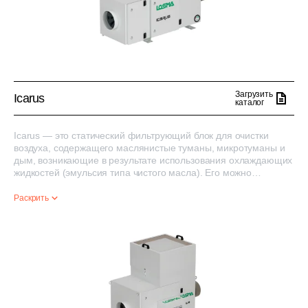
Загрузить
Icarus
каталог
Icarus — это статический фильтрующий блок для очистки
воздуха, содержащего маслянистые туманы, микротуманы и
дым, возникающие в результате использования охлаждающих
жидкостей (эмульсия типа чистого масла). Его можно
использовать на всех типах станков и для всех операций по
удалению.
Раскрить
Он доступен в 3 размерах, с расходом от 600 до 2000 м3/ч и с
различными комбинациями повышения эффективности
фильтрации, вплоть до эффективности 99,95%.
LOSMA гарантирует, что каждый фильтрующий блок
индивидуально тестируется с помощью строгих процедур
контроля.
Для каждого блока выдается сертификат качества и
функционального испытания.