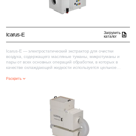
Загрузить
Icarus-E
каталог
Icarus-E — электростатический экстрактор для очистки
воздуха, содержащего масляные туманы, микротуманы и
пары от всех основных операций обработки, в которых в
качестве охлаждающей жидкости используется цельное
масло.
Он доступен в 3 размерах с расходом от 600 до 1700 м3/ч и с
Раскрить
различными комбинациями повышения эффективности
фильтрации, вплоть до эффективности 99,95% (при
использовании конечного фильтра HEPA H13).
В стандартную комплектацию устройства входит
электрическая панель, соответствующая требованиям CE,
включая индикатор засорения и наличия напряжения, а также
предохранительный микровыключатель.